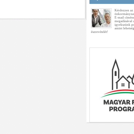
Kérdezzen az 
önkormányzat
E-mail címén
megadásával a 
igyekszünk po
amint lehetsé
észrevételét!