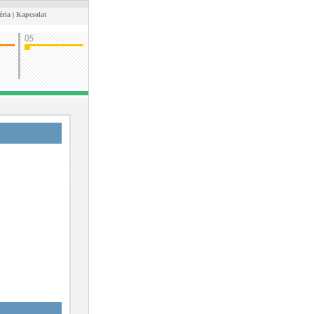
éria
|
Kapcsolat