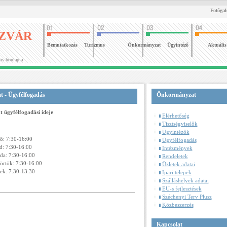
Fotógal
ÍZVÁR
Bemutatkozás
Turizmus
Önkormányzat
Ügyintéző
Aktuális
os honlapja
t
- Ügyfélfogadás
Önkormányzat
 ügyfélfogadási ideje
Elérhetőség
Tisztségviselők
Ügyintézők
ő: 7:30-16:00
Ügyfélfogadás
d: 7:30-16:00
Intézmények
da: 7:30-16:00
Rendeletek
örtök: 7:30-16:00
Üzletek adatai
ek: 7:30-13:30
Ipari telepek
Szálláshelyek adatai
EU-s fejlesztések
Széchenyi Terv Plusz
Közbeszerzés
Kapcsolat