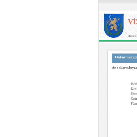
V
Hivatal
Önkormányza
Az önkormányzat
Hétf
Ked
Szer
Csüt
Pént