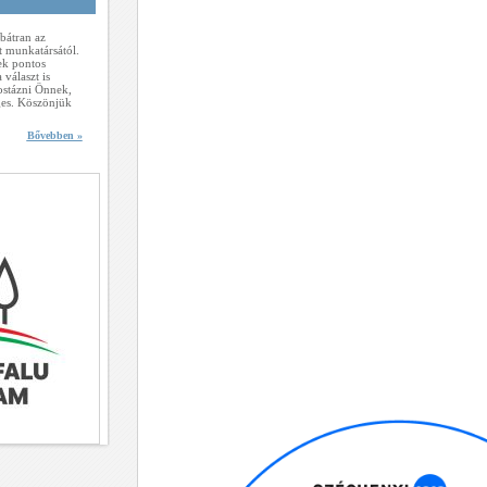
bátran az
 munkatársától.
ek pontos
választ is
stázni Önnek,
ges. Köszönjük
Bővebben »